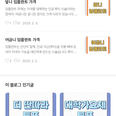
앞니 임플란트 가격
지 방법을 통해 이루어진다. 첫 번째는 모바일 문자 투표 방
글 내용
식이다. 시청자들은 방송 중 안내되는 후보팀별 고유번호
임플란트 자체는 치아를 대체하는 인공 뿌리 시술이라는
를 휴대전화 문자메시지로 전송하여 자신이 응원하는 팀에
점에서, 어금니든 앞니든 원리는 크게 다르지 않습니다. 하
게 투표할 수 있다. 문자를 보낼 때는 안내되는 번호로 원하
지만 앞니는 기능적으로나 미적으로 아주 중요한 영역이에
는 팀의 번호를 입력해 전송하면 되며, 한 번의 투표로 여러
1
0
2025. 2. 3.
요. 흔히 웃을 때 드러나는 치아가 앞니이기 때문에, 심미성
팀에 투표하거나 중복 투표가 가능한 경우도 있다. 두 번째
에 대한 요구치가 높습니다. 조금만 어긋나도 미소가 어색
방법은 온라인 투표 방식이다...
해질 수 있고, 치아 색깔이나 형태가 주변 치아와 조화를 이
어금니 임플란트 가격
루지 못하면 매우 티가 나거든요. 게다가 구조적인 면에서
글 내용
도 차이가 있습니다. 앞니는 어금니보다 뿌리가 길지만, 잇
임플란트는 간단히 말해, 인공 치근(뿌리)을 잇몸 뼈에 심
몸뼈 자체가 얇은 편이라 시술 시 좀 더 세심한 접근이 필요
어서 치아의 기능을 대신하게 만드는 시술입니다. 뿌리 역
해요. 뼈가 부족하면 뼈이식(골이식)을 병행할 수도 있고,
할을 하는 티타늄 스크루 위에 지대주(잇몸 위를 잇는 연결
보철물의 색상과 형태도 주변 치아와 최대한 자연스럽게
2
1
2025. 2. 2.
부위)와 보철물(크라운)을 결합하는 구조죠. 자연 치아와
맞춰야 하죠. 즉, 기술적 난이도와 심미적 완성도가 더 강조
매우 흡사한 외형은 물론, 저작력도 우수하다고 알려져 있
되므로, 다른 부위 임플란트보다..
어요. 어금니 임플란트는 특히나 더 중요해요. 엄청난 힘이
가해지는 부위이기 때문에, 그에 맞는 견고함과 정교함이
필수입니다. 의사 선생님이 시술 전에 뼈 상태부터 신경 구
이 블로그 인기글
조, 교합(위아래 치아 맞물림) 등을 꼼꼼히 확인하는 이유
가 여기에 있어요. 아무래도 앞니 임플란트보다 절차가 조
금 더 까다롭고, 뼈가 부족한 경우엔 뼈이식까지 고려해야
하기 때문에 가격 또한 높게 형성되는 편입니다. 어금니 임
플란트 가격을 결정짓는 대표 ..