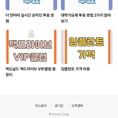
더 딴따라 실시간 온라인 투표 방
대학가요제 투표 방법 2가지 알아
법
보기
맥도날드 맥드라이브 VIP클럽 총
임플란트 가격 비용
정리
의안내
티스토리
로그인
고객센터
© Daum Corp.