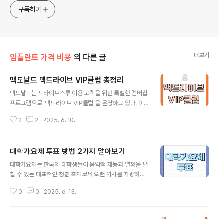
구독하기
더보기
임플란트 가격 비용
의 다른 글
맥도날드 맥드라이브 VIP클럽 총정리
글 내용
맥도날드는 드라이브스루 이용 고객을 위한 특별한 멤버십
프로그램으로 ‘맥드라이브 VIP클럽’을 운영하고 있다. 이
프로그램은 정기적으로 운영되는 상시 제도가 아니라, 특
2
2
2025. 6. 10.
정 시즌에만 한정적으로 진행되는 이벤트성 멤버십이다.
운영 기간 중 드라이브스루에서 전용 메뉴인 ‘스페셜팩’을
구매하면 자동으로 가입되며, 별도의 신청이나 복잡한 절
대학가요제 투표 방법 2가지 알아보기
차 없이 단 한 번의 구매만으로 자격이 부여되기 때문에 누
글 내용
구나 쉽게 참여할 수 있다. 맥도날드 맥드라이브 VIP클럽
대학가요제는 한국의 대학생들이 음악적 재능과 열정을 펼
총정리클럽에 가입하면 가장 먼저 제공되는 것은 ‘웰컴 쿠
칠 수 있는 대표적인 청춘 축제로서 오랜 역사를 자랑하며
폰’이다. 앱을 통해 발급되는 이 쿠폰은 클럽 가입을 기념하
많은 사랑을 받아왔다. 이 축제의 꽃이라고 할 수 있는 투표
는 첫 번째 혜택으로, 빅맥이나 상하이 스파이시 버거, 맥너
0
0
2025. 6. 13.
는 시청자들의 참여로 진행되어, 우승팀을 결정하는 핵심
겟 등 맥도날드의 대표 메뉴들을 할인된 가격에 즐길 수 있
적인 요소로 자리 잡았다. 대학가요제 투표대학가요제 투
도록 구성되어 있다. 사용 기한..
표는 주로 방송 당일 생방송 중 진행되며, 일반적으로 두 가